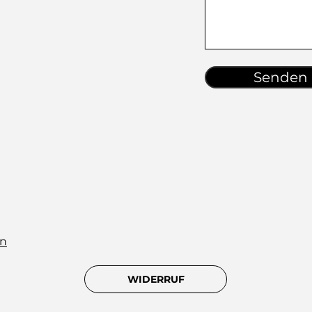
Senden
en
WIDERRUF