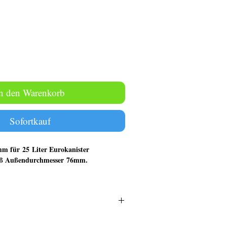
n den Warenkorb
Sofortkauf
mm für 25 Liter Eurokanister
uß Außendurchmesser 76mm.
für 25 Liter Kanister.