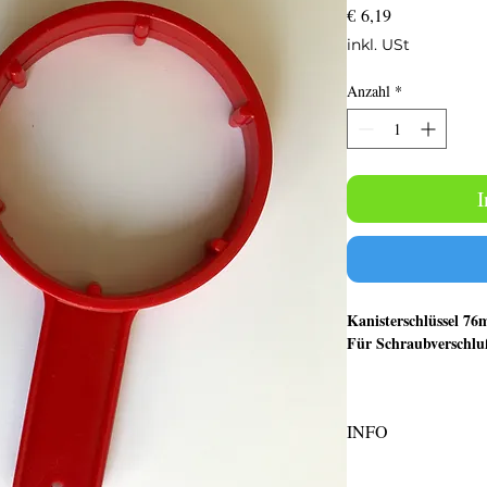
Preis
€ 6,19
inkl. USt
Anzahl
*
I
Kanisterschlüssel 76
Für Schraubverschl
Artikelbeschreibung:
Farbton: rot
INFO
Material: HDPE
Flamingo Auslaufhahn 