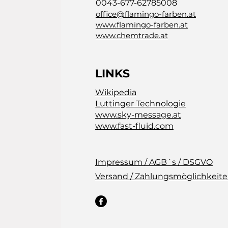
0043-677-62785008
office@flamingo-farben.at
www.flamingo-farben.at
www.chemtrade.at
LINKS
Wikipedia
Luttinger Technologie
www.sky-message.at
www.fast-fluid.com
Impressum / AGB´s / DSGVO
Versand / Zahlungsmöglichkeit