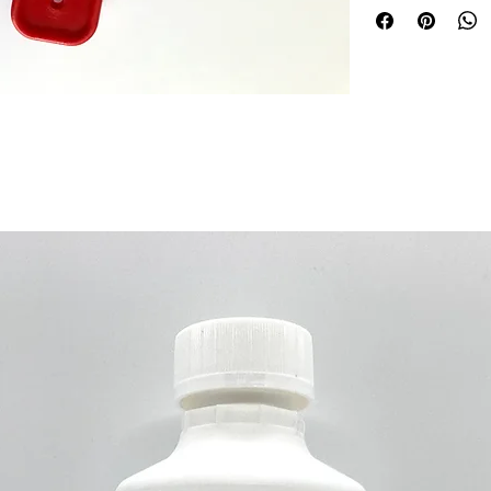
Eurokanister geprüft
Farbton: rot