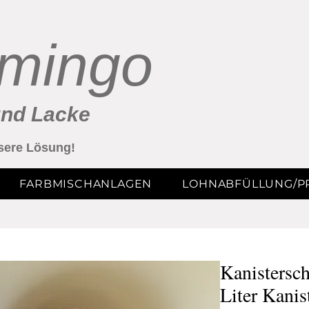
amingo
und Lacke
nsere Lösung!
FARBMISCHANLAGEN
LOHNABFÜLLUNG/PR
Kanistersc
Liter Kanis