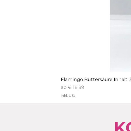
Flamingo Buttersäure Inhalt:
Sale-Preis
ab
€ 18,89
inkl. USt
K